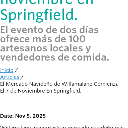
person_celebrate
Explora las formas
de participar
Springfield.
Últimas
El evento de dos días
noticias
newsmode
ofrece más de 100
Actualizaciones
desde
artesanos locales y
Willamalane
vendedores de comida.
Guía de
menu_book
Inicio
recreación
Ruta
Articles
Su tienda integral
de
El Mercado Navideño de Willamalane Comienza
navegación
El 7 de Noviembre En Springfield.
Inicia sesión
account_circle
en tu
cuenta.
Date: Nov 5, 2025
Contacta
help
con
Willamalane inaugurará su mercado navideño más