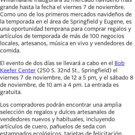
Willamalane
grande hasta la fecha el viernes 7 de noviembre.
Como uno de los primeros mercados navideños de
la temporada en el área de Springfield y Eugene, es
Board of
una oportunidad temprana para comprar regalos y
Secondary
Directors
artículos de temporada de más de 100 negocios
navigation
About the
locales, artesanos, música en vivo y vendedores de
district
comida.
Find a job
El evento de dos días se llevará a cabo en el
Bob
Exercise
Keefer Center
(250 S. 32nd St., Springfield) el
classes
viernes 7 de noviembre, de 12 a 5 pm, y el sábado 8
Pool
de noviembre, de 10 am a 4 pm. La entrada es
schedule
gratuita.
Court
schedules
Los compradores podrán encontrar una amplia
selección de regalos y dulces artesanales de
vendedores nuevos y habituales, incluyendo
artículos de cuero, pañuelos de seda con
estampados ecológicos, tarjetas de felicitación,