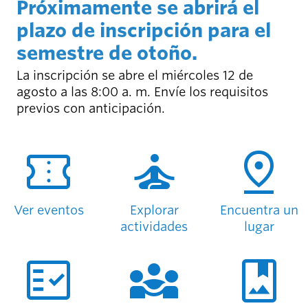
person_celebrate
Próximamente se abrirá el
Explora las formas
de participar
plazo de inscripción para el
semestre de otoño.
Últimas
noticias
La inscripción se abre el miércoles 12 de
newsmode
Actualizaciones
agosto a las 8:00 a. m. Envíe los requisitos
desde
previos con anticipación.
Willamalane
DESCUBRE LAS NOVEDADES
confirmation_number
self_improvement
pin_drop
Guía de
menu_book
recreación
Su tienda integral
Ver eventos
Explorar
Encuentra un
Inicia sesión
actividades
lugar
account_circle
en tu
cuenta.
fact_check
diversity_3
photo_album
Contacta
help
con