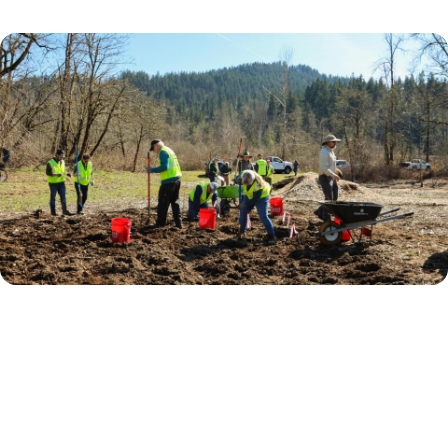
Imagen
Willamalane is working to restore
riparian habitat at
Georgia Pacific
Natural Area
near Jasper Trailhead. The
native plantings will stabilize