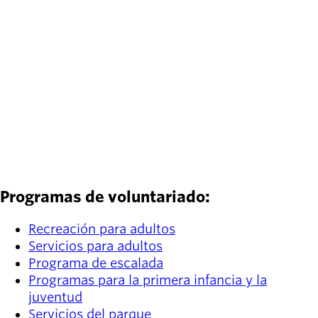
streambanks, improve water quality,
and enhance wildlife habitat, while
offering volunteers a meaningful
opportunity to contribute to the long-
term health of our community!
LEARN MORE
Programas de voluntariado:
Recreación para adultos
Servicios para adultos
Programa de escalada
Programas para la primera infancia y la
juventud
Servicios del parque