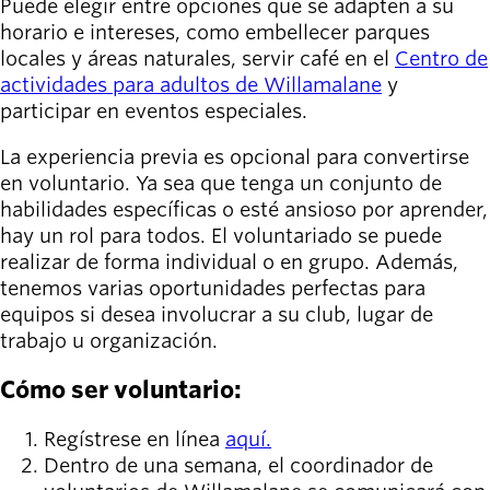
person_celebrate
Puede elegir entre opciones que se adapten a su
Explora las formas
horario e intereses, como embellecer parques
de participar
locales y áreas naturales, servir café en el
Centro de
actividades para adultos de Willamalane
y
Últimas
participar en eventos especiales.
noticias
newsmode
Actualizaciones
La experiencia previa es opcional para convertirse
desde
en voluntario. Ya sea que tenga un conjunto de
Willamalane
habilidades específicas o esté ansioso por aprender,
hay un rol para todos. El voluntariado se puede
Guía de
realizar de forma individual o en grupo. Además,
menu_book
recreación
tenemos varias oportunidades perfectas para
Su tienda integral
equipos si desea involucrar a su club, lugar de
trabajo u organización.
Inicia sesión
account_circle
en tu
Cómo ser voluntario:
cuenta.
Regístrese en línea
aquí.
Contacta
Dentro de una semana, el coordinador de
help
con