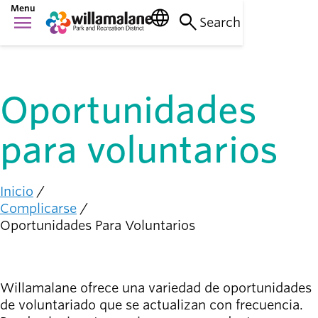
Saltar
Menu
language
search
menu
al
Search
Cosas que
contenido
Main
hacer
principal
person_raised_hand
navigation
Actividades y
eventos
Oportunidades
Lugares
para ir
nature_people
para voluntarios
Parques, senderos
e instalaciones
Inicio
Conexión
Ruta
Complicarse
con la
de
Oportunidades Para Voluntarios
diversity_1
comunidad
navegación
Apoyándonos
mutuamente
Willamalane ofrece una variedad de oportunidades
Complicarse
de voluntariado que se actualizan con frecuencia.