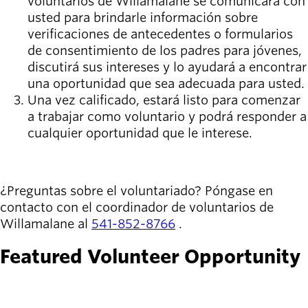
voluntarios de Willamalane se comunicará con
Willamalane
usted para brindarle información sobre
verificaciones de antecedentes o formularios
de consentimiento de los padres para jóvenes,
Board of
discutirá sus intereses y lo ayudará a encontrar
Secondary
Directors
una oportunidad que sea adecuada para usted.
navigation
About the
Una vez calificado, estará listo para comenzar
district
a trabajar como voluntario y podrá responder a
Find a job
cualquier oportunidad que le interese.
Exercise
classes
INSCRIBIRSE
Pool
¿Preguntas sobre el voluntariado? Póngase en
schedule
contacto con el coordinador de voluntarios de
Court
Willamalane al
541-852-8766
.
schedules
Featured Volunteer Opportunity