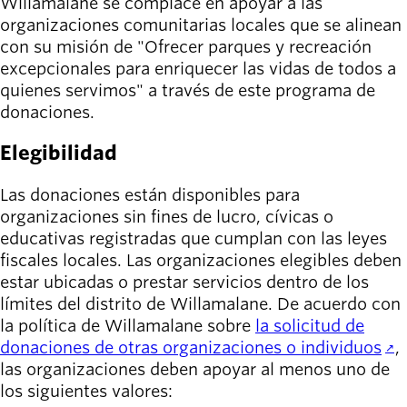
person_celebrate
Willamalane se complace en apoyar a las
Explora las formas
organizaciones comunitarias locales que se alinean
de participar
con su misión de "Ofrecer parques y recreación
excepcionales para enriquecer las vidas de todos a
Últimas
quienes servimos" a través de este programa de
noticias
newsmode
donaciones.
Actualizaciones
desde
Elegibilidad
Willamalane
Las donaciones están disponibles para
Guía de
organizaciones sin fines de lucro, cívicas o
menu_book
recreación
educativas registradas que cumplan con las leyes
Su tienda integral
fiscales locales. Las organizaciones elegibles deben
estar ubicadas o prestar servicios dentro de los
Inicia sesión
límites del distrito de Willamalane. De acuerdo con
account_circle
en tu
la política de Willamalane sobre
la solicitud de
cuenta.
donaciones de otras organizaciones o individuos
,
las organizaciones deben apoyar al menos uno de
Contacta
los siguientes valores:
help
con