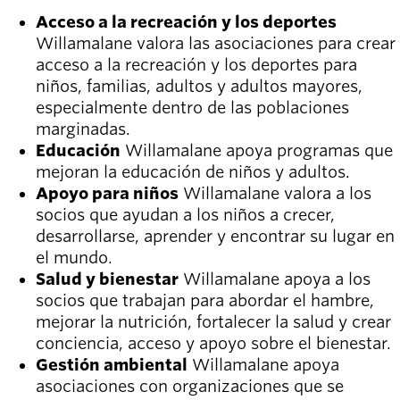
Willamalane
Acceso a la recreación y los deportes
Willamalane valora las asociaciones para crear
acceso a la recreación y los deportes para
Board of
niños, familias, adultos y adultos mayores,
Secondary
Directors
especialmente dentro de las poblaciones
navigation
About the
marginadas.
district
Educación
Willamalane apoya programas que
Find a job
mejoran la educación de niños y adultos.
Exercise
Apoyo para niños
Willamalane valora a los
classes
socios que ayudan a los niños a crecer,
Pool
desarrollarse, aprender y encontrar su lugar en
schedule
el mundo.
Court
Salud y bienestar
Willamalane apoya a los
schedules
socios que trabajan para abordar el hambre,
mejorar la nutrición, fortalecer la salud y crear
conciencia, acceso y apoyo sobre el bienestar.
Gestión ambiental
Willamalane apoya
asociaciones con organizaciones que se