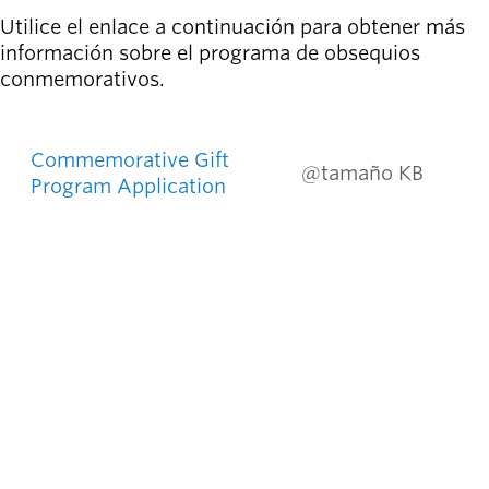
Willamalane
Utilice el enlace a continuación para obtener más
información sobre el programa de obsequios
conmemorativos.
Board of
Secondary
Directors
Commemorative Gifts
navigation
About the
Commemorative Gift
@tamaño KB
district
Program Application
Find a job
Exercise
classes
Pool
schedule
Court
schedules