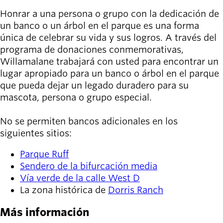
person_celebrate
Explora las formas
Honrar a una persona o grupo con la dedicación de
de participar
un banco o un árbol en el parque es una forma
única de celebrar su vida y sus logros. A través del
Últimas
programa de donaciones conmemorativas,
noticias
newsmode
Willamalane trabajará con usted para encontrar un
Actualizaciones
lugar apropiado para un banco o árbol en el parque
desde
que pueda dejar un legado duradero para su
Willamalane
mascota, persona o grupo especial.
Guía de
menu_book
No se permiten bancos adicionales en los
recreación
siguientes sitios:
Su tienda integral
Parque Ruff
Inicia sesión
Sendero de la bifurcación media
account_circle
en tu
Vía verde de la calle West D
cuenta.
La zona histórica de
Dorris Ranch
Contacta
Más información
help
con