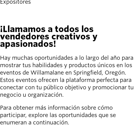
person_celebrate
navegación
Expositores
Explora las formas
de participar
Últimas
¡Llamamos a todos los
noticias
vendedores creativos y
newsmode
Actualizaciones
apasionados!
desde
Willamalane
Hay muchas oportunidades a lo largo del año para
mostrar tus habilidades y productos únicos en los
Guía de
eventos de Willamalane en Springfield, Oregón.
menu_book
recreación
Estos eventos ofrecen la plataforma perfecta para
Su tienda integral
conectar con tu público objetivo y promocionar tu
negocio u organización.
Inicia sesión
account_circle
en tu
Para obtener más información sobre cómo
cuenta.
participar, explore las oportunidades que se
enumeran a continuación.
Contacta
help
RELLENE ESTE FORMULARIO
con