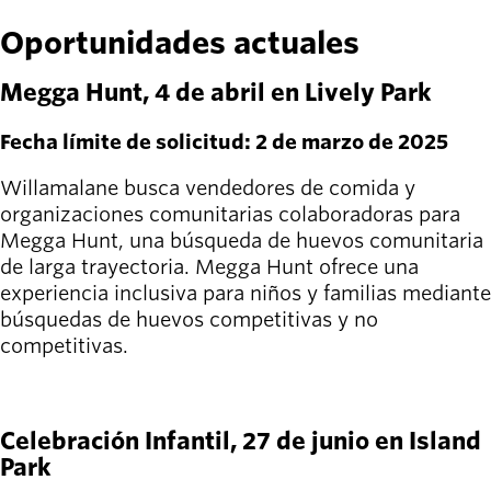
Willamalane
Oportunidades actuales
Megga Hunt, 4 de abril en Lively Park
Board of
Secondary
Directors
Fecha límite de solicitud: 2 de marzo de 2025
navigation
About the
district
Willamalane busca vendedores de comida y
Find a job
organizaciones comunitarias colaboradoras para
Exercise
Megga Hunt, una búsqueda de huevos comunitaria
classes
de larga trayectoria. Megga Hunt ofrece una
Pool
experiencia inclusiva para niños y familias mediante
schedule
búsquedas de huevos competitivas y no
Court
competitivas.
schedules
APLICAR AQUÍ
Celebración Infantil, 27 de junio en Island
Park