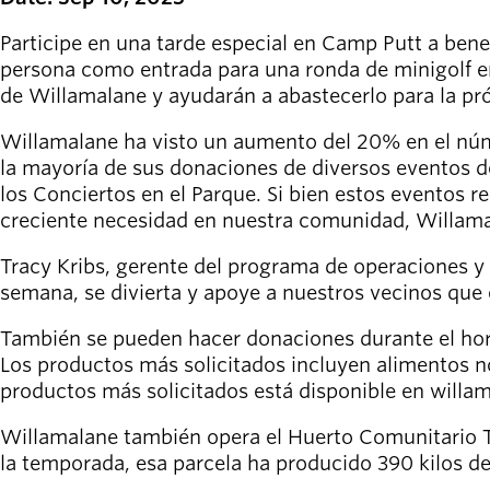
Willamalane
Participe en una tarde especial en Camp Putt a bene
persona como entrada para una ronda de minigolf e
de Willamalane y ayudarán a abastecerlo para la p
Board of
Secondary
Directors
Willamalane ha visto un aumento del 20% en el núm
navigation
About the
la mayoría de sus donaciones de diversos eventos d
district
los Conciertos en el Parque. Si bien estos eventos r
Find a job
creciente necesidad en nuestra comunidad, Willamal
Exercise
classes
Tracy Kribs, gerente del programa de operaciones y
Pool
semana, se divierta y apoye a nuestros vecinos que 
schedule
Court
También se pueden hacer donaciones durante el hora
schedules
Los productos más solicitados incluyen alimentos no
productos más solicitados está disponible en willa
Willamalane también opera el Huerto Comunitario Th
la temporada, esa parcela ha producido 390 kilos de