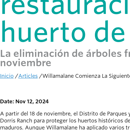
restaurac
person_celebrate
Explora las formas
de participar
huerto de
Últimas
noticias
newsmode
Actualizaciones
desde
La eliminación de árboles f
Willamalane
noviembre
Guía de
menu_book
recreación
Inicio
Articles
Willamalane Comienza La Siguiente
Su tienda integral
Ruta
de
Inicia sesión
navegación
account_circle
en tu
Date: Nov 12, 2024
cuenta.
A partir del 18 de noviembre, el Distrito de Parque
Dorris Ranch para proteger los huertos históricos de
Contacta
help
maduros. Aunque Willamalane ha aplicado varios trat
con