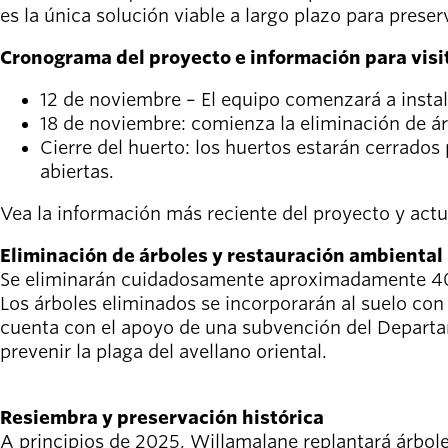
Willamalane
es la única solución viable a largo plazo para preser
Cronograma del proyecto e información para visi
Board of
12 de noviembre – El equipo comenzará a instala
Secondary
Directors
18 de noviembre: comienza la eliminación de 
navigation
About the
Cierre del huerto: los huertos estarán cerrados
district
abiertas.
Find a job
Exercise
Vea la información más reciente del proyecto y actu
classes
Eliminación de árboles y restauración ambiental
Pool
Se eliminarán cuidadosamente aproximadamente 40 a
schedule
Los árboles eliminados se incorporarán al suelo con 
Court
cuenta con el apoyo de una subvención del Departam
schedules
prevenir la plaga del avellano oriental.
Resiembra y preservación histórica
A principios de 2025, Willamalane replantará árbole