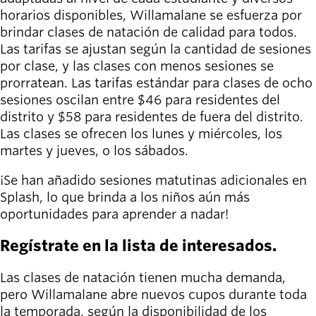
person_celebrate
Explora las formas
horarios disponibles, Willamalane se esfuerza por
de participar
brindar clases de natación de calidad para todos.
Las tarifas se ajustan según la cantidad de sesiones
Últimas
por clase, y las clases con menos sesiones se
noticias
prorratean. Las tarifas estándar para clases de ocho
newsmode
Actualizaciones
sesiones oscilan entre $46 para residentes del
desde
distrito y $58 para residentes de fuera del distrito.
Willamalane
Las clases se ofrecen los lunes y miércoles, los
martes y jueves, o los sábados.
Guía de
menu_book
recreación
¡Se han añadido sesiones matutinas adicionales en
Su tienda integral
Splash, lo que brinda a los niños aún más
oportunidades para aprender a nadar!
Inicia sesión
account_circle
en tu
Regístrate en la lista de interesados.
cuenta.
Las clases de natación tienen mucha demanda,
pero Willamalane abre nuevos cupos durante toda
Contacta
help
con
la temporada, según la disponibilidad de los