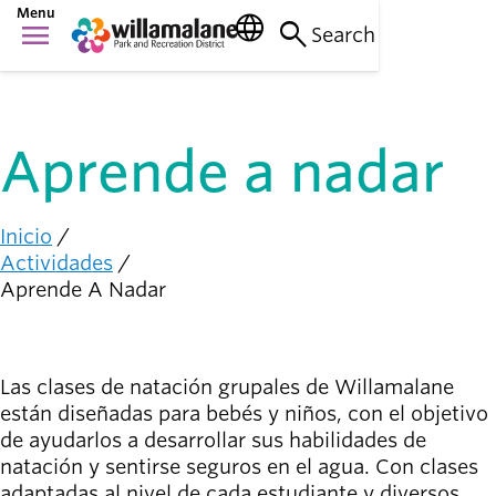
Saltar
Menu
language
search
menu
al
Search
Cosas que
contenido
Main
hacer
principal
person_raised_hand
navigation
Actividades y
eventos
Aprende a nadar
Lugares
para ir
nature_people
Parques, senderos
Inicio
Ruta
e instalaciones
Actividades
de
Aprende A Nadar
navegación
Conexión
con la
diversity_1
comunidad
Las clases de natación grupales de Willamalane
Apoyándonos
están diseñadas para bebés y niños, con el objetivo
mutuamente
de ayudarlos a desarrollar sus habilidades de
natación y sentirse seguros en el agua. Con clases
Complicarse
adaptadas al nivel de cada estudiante y diversos