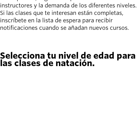
Willamalane
instructores y la demanda de los diferentes niveles.
Si las clases que te interesan están completas,
inscríbete en la lista de espera para recibir
notificaciones cuando se añadan nuevos cursos.
Board of
Secondary
Directors
Regístrate en la lista de interesados.
navigation
About the
district
Selecciona tu nivel de edad para
Find a job
las clases de natación.
Exercise
classes
Pool
schedule
Court
schedules
Bebé y niño pequeño
De 6 a 36 meses de edad. En las clases de bebés